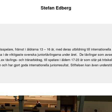
Stefan Edberg
spelare, främst i åldrarna 13 – 16 år, med deras utbildning till internationell
erna i de viktigaste svenska juniortävlingarna under året. De tävlingar som 
ävlings- och tränarbidrag, till spelare i åldern 17-23 år som står på tröskeln ti
n och har gjort goda internationella juniorresultat. Stiftelsen kan även underst