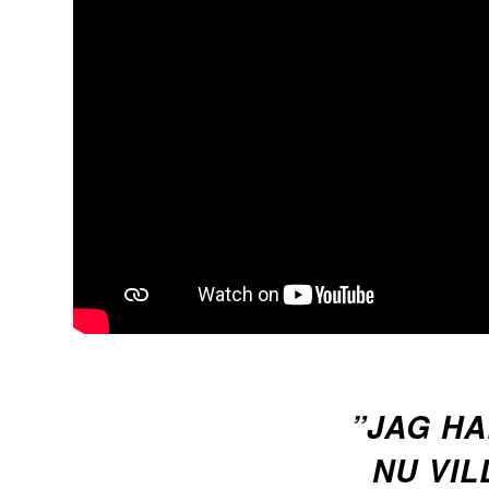
”JAG HA
NU VIL