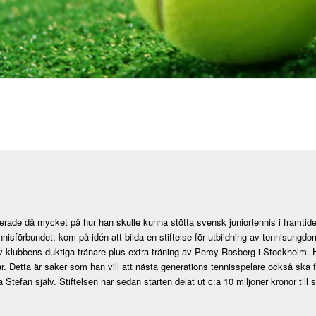
derade då mycket på hur han skulle kunna stötta svensk juniortennis i framti
örbundet, kom på idén att bilda en stiftelse för utbildning av tennisungdomar.
av klubbens duktiga tränare plus extra träning av Percy Rosberg i Stockholm. 
r. Detta är saker som han vill att nästa generations tennisspelare också ska få
a Stefan själv. Stiftelsen har sedan starten delat ut c:a 10 miljoner kronor till