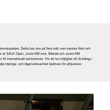
a tennisspelare. Detta kan ske på flera sätt men kanske först och
avses är SALK Open, Junior-SM inne, Båstad och Junior-SM
ll internationell seniortennis. För att ha möjlighet att få bidrag i
ödja tränings- och lägerverksamhet bedriven för elitjuniorer.