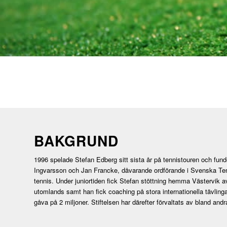
BAKGRUND
1996 spelade Stefan Edberg sitt sista år på tennistouren och fun
Ingvarsson och Jan Francke, dåvarande ordförande i Svenska Tennisf
tennis. Under juniortiden fick Stefan stöttning hemma Västervik 
utomlands samt han fick coaching på stora internationella tävlinga
gåva på 2 miljoner. Stiftelsen har därefter förvaltats av bland andr