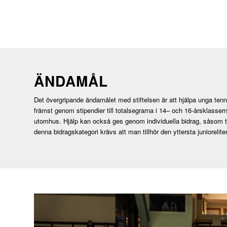
ÄNDAMÅL
Det övergripande ändamålet med stiftelsen är att hjälpa unga tennis
främst genom stipendier till totalsegrarna i 14– och 16-årsklass
utomhus. Hjälp kan också ges genom individuella bidrag, såsom t.ex t
denna bidragskategori krävs att man tillhör den yttersta juniorelite