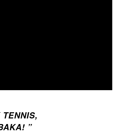
 TENNIS,
BAKA! ”