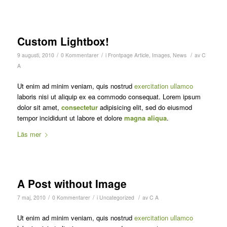
Custom Lightbox!
/
/
/
9 augusti, 2010
0 Kommentarer
i
Frontpage Article
,
Images
,
News
av
C
A
Ut enim ad minim veniam, quis nostrud
exercitation ullamco
laboris nisi ut aliquip ex ea commodo consequat. Lorem ipsum
dolor sit amet,
consectetur
adipisicing elit, sed do eiusmod
tempor incididunt ut labore et dolore
magna aliqua
.
Läs mer
A Post without Image
/
/
/
7 maj, 2010
0 Kommentarer
i
Uncategorized
av
C A
Ut enim ad minim veniam, quis nostrud
exercitation ullamco