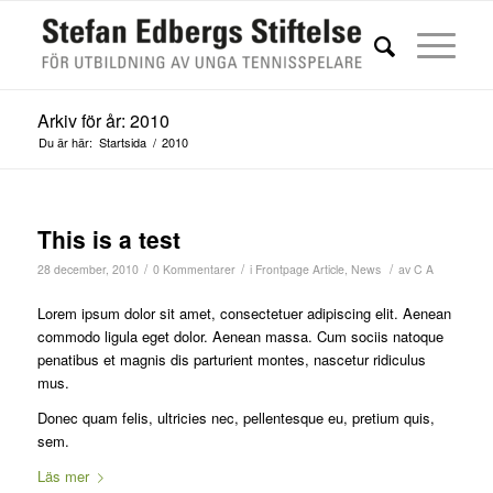
Arkiv för år: 2010
Du är här:
Startsida
/
2010
This is a test
/
/
/
28 december, 2010
0 Kommentarer
i
Frontpage Article
,
News
av
C A
Lorem ipsum dolor sit amet, consectetuer adipiscing elit. Aenean
commodo ligula eget dolor. Aenean massa. Cum sociis natoque
penatibus et magnis dis parturient montes, nascetur ridiculus
mus.
Donec quam felis, ultricies nec, pellentesque eu, pretium quis,
sem.
Läs mer