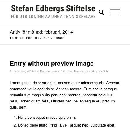
Arkiv för månad: februari, 2014
Du är här:
Startsida
/
2014
/
februari
Entry without preview image
/
/
/
12 februari, 2014
0 Kommentarer
i
News
,
Uncategorized
av
C A
Lorem ipsum dolor sit amet, consectetuer adipiscing elit. Aenean
commodo ligula eget dolor. Aenean massa. Cum sociis natoque
penatibus et magnis dis parturient montes, nascetur ridiculus
mus. Donec quam felis, ultricies nec, pellentesque eu, pretium
quis, sem.
Nulla consequat massa quis enim.
Donec pede justo, fringilla vel, aliquet nec, vulputate eget,