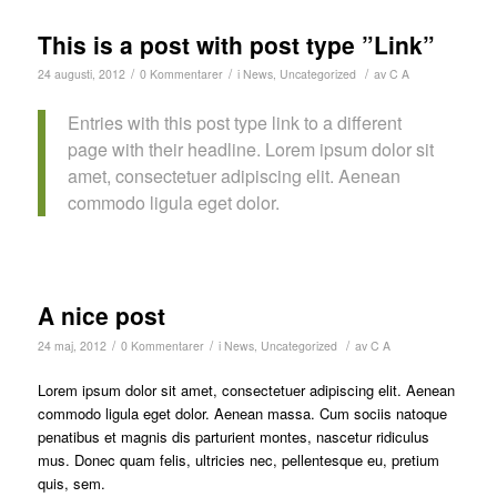
This is a post with post type ”Link”
/
/
/
24 augusti, 2012
0 Kommentarer
i
News
,
Uncategorized
av
C A
Entries with this post type link to a different
page with their headline. Lorem ipsum dolor sit
amet, consectetuer adipiscing elit. Aenean
commodo ligula eget dolor.
A nice post
/
/
/
24 maj, 2012
0 Kommentarer
i
News
,
Uncategorized
av
C A
Lorem ipsum dolor sit amet, consectetuer adipiscing elit. Aenean
commodo ligula eget dolor. Aenean massa. Cum sociis natoque
penatibus et magnis dis parturient montes, nascetur ridiculus
mus. Donec quam felis, ultricies nec, pellentesque eu, pretium
quis, sem.