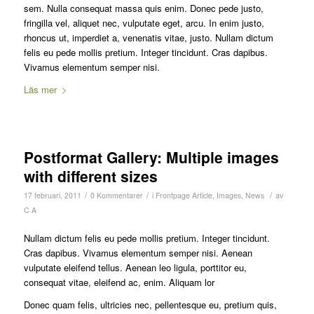
sem. Nulla consequat massa quis enim. Donec pede justo,
fringilla vel, aliquet nec, vulputate eget, arcu. In enim justo,
rhoncus ut, imperdiet a, venenatis vitae, justo. Nullam dictum
felis eu pede mollis pretium. Integer tincidunt. Cras dapibus.
Vivamus elementum semper nisi.
Läs mer
Postformat Gallery: Multiple images
with different sizes
/
/
/
17 februari, 2011
0 Kommentarer
i
Frontpage Article
,
Images
,
News
av
C A
Nullam dictum felis eu pede mollis pretium. Integer tincidunt.
Cras dapibus. Vivamus elementum semper nisi. Aenean
vulputate eleifend tellus. Aenean leo ligula, porttitor eu,
consequat vitae, eleifend ac, enim. Aliquam lor
Donec quam felis, ultricies nec, pellentesque eu, pretium quis,