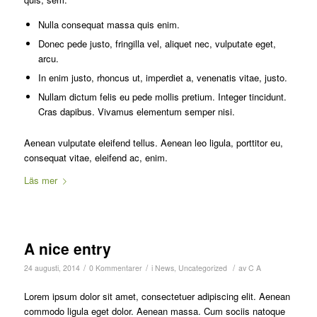
Nulla consequat massa quis enim.
Donec pede justo, fringilla vel, aliquet nec, vulputate eget,
arcu.
In enim justo, rhoncus ut, imperdiet a, venenatis vitae, justo.
Nullam dictum felis eu pede mollis pretium. Integer tincidunt.
Cras dapibus. Vivamus elementum semper nisi.
Aenean vulputate eleifend tellus. Aenean leo ligula, porttitor eu,
consequat vitae, eleifend ac, enim.
Läs mer
A nice entry
/
/
/
24 augusti, 2014
0 Kommentarer
i
News
,
Uncategorized
av
C A
Lorem ipsum dolor sit amet, consectetuer adipiscing elit. Aenean
commodo ligula eget dolor. Aenean massa. Cum sociis natoque