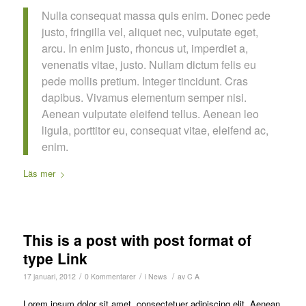
Nulla consequat massa quis enim. Donec pede
justo, fringilla vel, aliquet nec, vulputate eget,
arcu. In enim justo, rhoncus ut, imperdiet a,
venenatis vitae, justo. Nullam dictum felis eu
pede mollis pretium. Integer tincidunt. Cras
dapibus. Vivamus elementum semper nisi.
Aenean vulputate eleifend tellus. Aenean leo
ligula, porttitor eu, consequat vitae, eleifend ac,
enim.
Läs mer
This is a post with post format of
type Link
/
/
/
17 januari, 2012
0 Kommentarer
i
News
av
C A
Lorem ipsum dolor sit amet, consectetuer adipiscing elit. Aenean