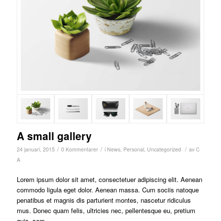
A small gallery
/
/
/
24 januari, 2015
0 Kommentarer
i
News
,
Personal
,
Uncategorized
av
C
A
Lorem ipsum dolor sit amet, consectetuer adipiscing elit. Aenean
commodo ligula eget dolor. Aenean massa. Cum sociis natoque
penatibus et magnis dis parturient montes, nascetur ridiculus
mus. Donec quam felis, ultricies nec, pellentesque eu, pretium
quis, sem.