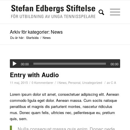
Arkiv för kategorier: News
Du är här:
Startsida
/
News
00:00
00:00
Entry with Audio
/
/
/
11 maj, 2015
0 Kommentarer
i
News
,
Personal
,
Uncategorized
av
C A
Lorem ipsum dolor sit amet, consectetuer adipiscing elit. Aenean
commodo ligula eget dolor. Aenean massa. Cum sociis natoque
penatibus et magnis dis parturient montes, nascetur ridiculus
mus. Donec quam felis, ultricies nec, pellentesque eu, pretium
quis, sem.
Nulla consequat massa quis enim. Donec pede