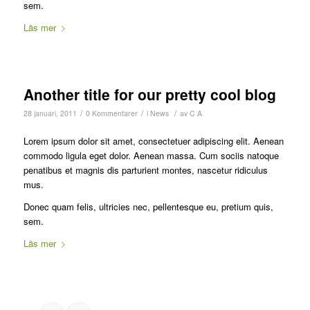
sem.
Läs mer
Another title for our pretty cool blog
/
/
/
28 januari, 2011
0 Kommentarer
i
News
av
C A
Lorem ipsum dolor sit amet, consectetuer adipiscing elit. Aenean
commodo ligula eget dolor. Aenean massa. Cum sociis natoque
penatibus et magnis dis parturient montes, nascetur ridiculus
mus.
Donec quam felis, ultricies nec, pellentesque eu, pretium quis,
sem.
Läs mer