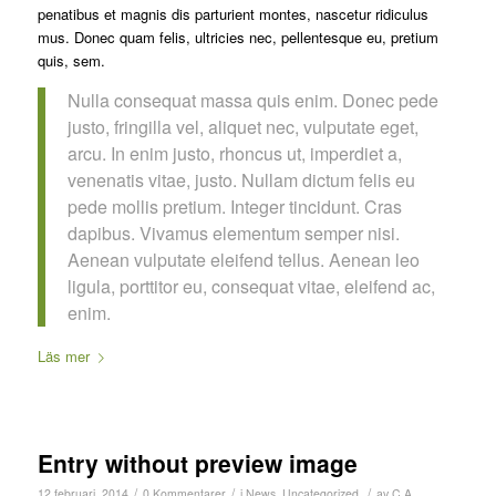
penatibus et magnis dis parturient montes, nascetur ridiculus
mus. Donec quam felis, ultricies nec, pellentesque eu, pretium
quis, sem.
Nulla consequat massa quis enim. Donec pede
justo, fringilla vel, aliquet nec, vulputate eget,
arcu. In enim justo, rhoncus ut, imperdiet a,
venenatis vitae, justo. Nullam dictum felis eu
pede mollis pretium. Integer tincidunt. Cras
dapibus. Vivamus elementum semper nisi.
Aenean vulputate eleifend tellus. Aenean leo
ligula, porttitor eu, consequat vitae, eleifend ac,
enim.
Läs mer
Entry without preview image
/
/
/
12 februari, 2014
0 Kommentarer
i
News
,
Uncategorized
av
C A