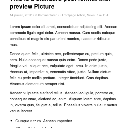
preview Picture
/
/
/
14 januari, 2012
0 Kommentarer
i
Frontpage Article
,
News
av
C A
Lorem ipsum dolor sit amet, consectetuer adipiscing elit. Aenean
commodo ligula eget dolor. Aenean massa. Cum sociis natoque
penatibus et magnis dis parturient montes, nascetur ridiculus
mus.
Donec quam felis, ultricies nec, pellentesque eu, pretium quis,
sem. Nulla consequat massa quis enim. Donec pede justo,
fringilla vel, aliquet nec, vulputate eget, arcu. In enim justo,
rhoncus ut, imperdiet a, venenatis vitae, justo. Nullam dictum
felis eu pede mollis pretium. Integer tincidunt. Cras dapibus.
Vivamus elementum semper nisi.
Aenean vulputate eleifend tellus. Aenean leo ligula, porttitor eu,
consequat vitae, eleifend ac, enim. Aliquam lorem ante, dapibus
in, viverra quis, feugiat a, tellus. Phasellus viverra nulla ut metus
varius laoreet.
Quisque rutrum. Aenean imperdiet.