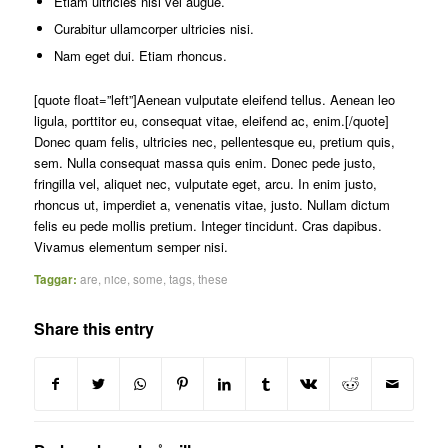
Etiam ultricies nisi vel augue.
Curabitur ullamcorper ultricies nisi.
Nam eget dui. Etiam rhoncus.
[quote float=”left”]Aenean vulputate eleifend tellus. Aenean leo
ligula, porttitor eu, consequat vitae, eleifend ac, enim.[/quote]
Donec quam felis, ultricies nec, pellentesque eu, pretium quis,
sem. Nulla consequat massa quis enim. Donec pede justo,
fringilla vel, aliquet nec, vulputate eget, arcu. In enim justo,
rhoncus ut, imperdiet a, venenatis vitae, justo. Nullam dictum
felis eu pede mollis pretium. Integer tincidunt. Cras dapibus.
Vivamus elementum semper nisi.
Taggar:
are
,
nice
,
some
,
tags
,
these
Share this entry