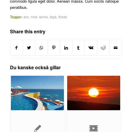
commodo ligula eget dolor. Aenean massa. Cum sociis natoque
penatibus.
Taggar:
are
,
nice
,
some
,
tags
,
these
Share this entry
Du kanske också gillar