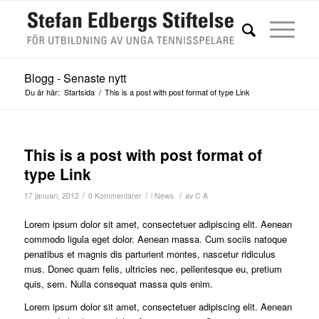
Blogg - Senaste nytt
Du är här:
Startsida
/
This is a post with post format of type Link
This is a post with post format of
type Link
/
/
/
17 januari, 2012
0 Kommentarer
i
News
av
C A
Lorem ipsum dolor sit amet, consectetuer adipiscing elit. Aenean
commodo ligula eget dolor. Aenean massa. Cum sociis natoque
penatibus et magnis dis parturient montes, nascetur ridiculus
mus. Donec quam felis, ultricies nec, pellentesque eu, pretium
quis, sem. Nulla consequat massa quis enim.
Lorem ipsum dolor sit amet, consectetuer adipiscing elit. Aenean