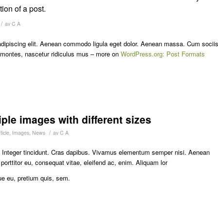
ion of a post.
/
av
C A
adipiscing elit. Aenean commodo ligula eget dolor. Aenean massa. Cum socii
t montes, nascetur ridiculus mus – more on
WordPress.org: Post Formats
iple images with different sizes
/
icle
,
Images
,
News
av
C A
m. Integer tincidunt. Cras dapibus. Vivamus elementum semper nisi. Aenean
 porttitor eu, consequat vitae, eleifend ac, enim. Aliquam lor
ue eu, pretium quis, sem.