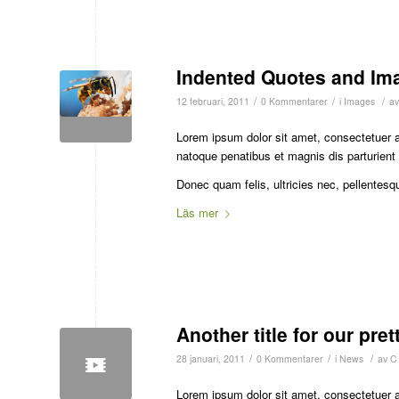
Indented Quotes and Ima
/
/
/
12 februari, 2011
0 Kommentarer
i
Images
a
Lorem ipsum dolor sit amet, consectetuer 
natoque penatibus et magnis dis parturient
Donec quam felis, ultricies nec, pellentesq
Läs mer
Another title for our pret
/
/
/
28 januari, 2011
0 Kommentarer
i
News
av
C
Lorem ipsum dolor sit amet, consectetuer 