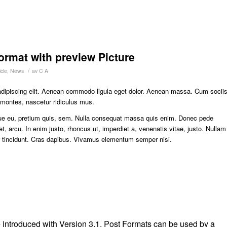
format with preview Picture
/
cle
,
News
av
C A
adipiscing elit. Aenean commodo ligula eget dolor. Aenean massa. Cum socii
 montes, nascetur ridiculus mus.
sque eu, pretium quis, sem. Nulla consequat massa quis enim. Donec pede
eget, arcu. In enim justo, rhoncus ut, imperdiet a, venenatis vitae, justo. Nullam
er tincidunt. Cras dapibus. Vivamus elementum semper nisi.
 introduced with Version 3.1. Post Formats can be used by a