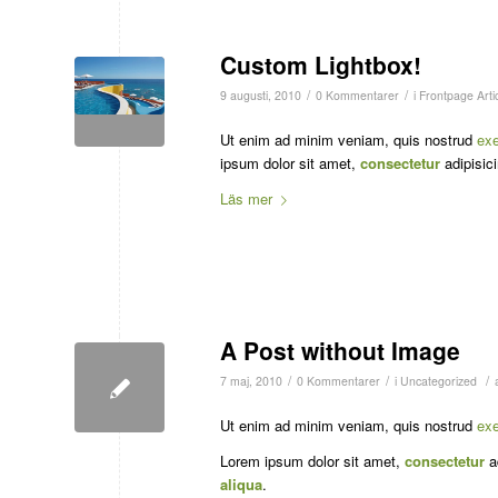
Custom Lightbox!
/
/
9 augusti, 2010
0 Kommentarer
i
Frontpage Arti
Ut enim ad minim veniam, quis nostrud
exe
ipsum dolor sit amet,
consectetur
adipisici
Läs mer
A Post without Image
/
/
/
7 maj, 2010
0 Kommentarer
i
Uncategorized
Ut enim ad minim veniam, quis nostrud
exe
Lorem ipsum dolor sit amet,
consectetur
ad
aliqua
.