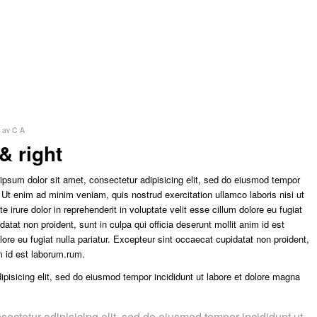
av
C A
& right
ipsum dolor sit amet, consectetur adipisicing elit, sed do eiusmod tempor
. Ut enim ad minim veniam, quis nostrud exercitation ullamco laboris nisi ut
irure dolor in reprehenderit in voluptate velit esse cillum dolore eu fugiat
datat non proident, sunt in culpa qui officia deserunt mollit anim id est
olore eu fugiat nulla pariatur. Excepteur sint occaecat cupidatat non proident,
im id est laborum.rum.
pisicing elit, sed do eiusmod tempor incididunt ut labore et dolore magna
sectetur adipisicing elit, sed do eiusmod tempor incididunt ut