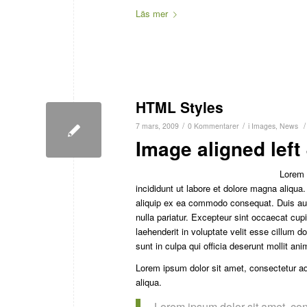
Läs mer
HTML Styles
/
/
/
7 mars, 2009
0 Kommentarer
i
Images
,
News
Image aligned left 
Lorem 
incididunt ut labore et dolore magna aliqua
aliquip ex ea commodo consequat. Duis aute 
nulla pariatur. Excepteur sint occaecat cupi
laehenderit in voluptate velit esse cillum d
sunt in culpa qui officia deserunt mollit an
Lorem ipsum dolor sit amet, consectetur adi
aliqua.
Lorem ipsum dolor sit amet, con