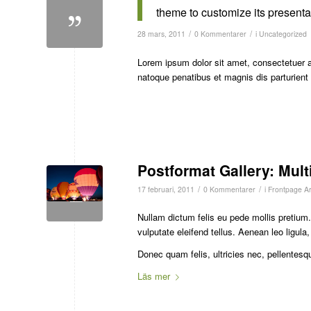
theme to customize its presentat
/
/
28 mars, 2011
0 Kommentarer
i
Uncategorized
Lorem ipsum dolor sit amet, consectetuer 
natoque penatibus et magnis dis parturien
Postformat Gallery: Mult
/
/
17 februari, 2011
0 Kommentarer
i
Frontpage Art
Nullam dictum felis eu pede mollis pretiu
vulputate eleifend tellus. Aenean leo ligula,
Donec quam felis, ultricies nec, pellentesq
Läs mer