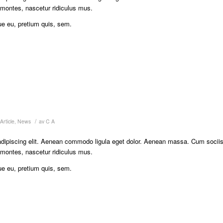
 montes, nascetur ridiculus mus.
ue eu, pretium quis, sem.
/
Article
,
News
av
C A
adipiscing elit. Aenean commodo ligula eget dolor. Aenean massa. Cum socii
 montes, nascetur ridiculus mus.
ue eu, pretium quis, sem.