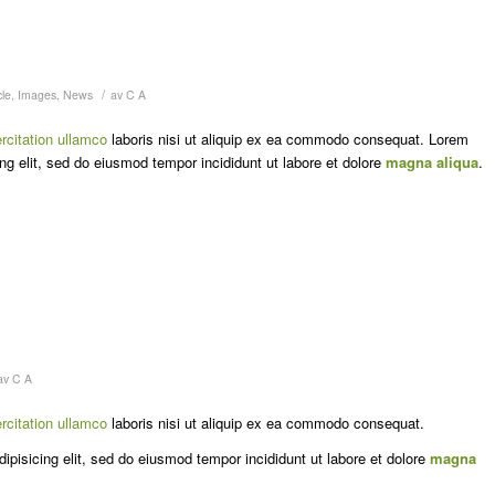
/
cle
,
Images
,
News
av
C A
rcitation ullamco
laboris nisi ut aliquip ex ea commodo consequat. Lorem
ng elit, sed do eiusmod tempor incididunt ut labore et dolore
magna aliqua
.
av
C A
rcitation ullamco
laboris nisi ut aliquip ex ea commodo consequat.
ipisicing elit, sed do eiusmod tempor incididunt ut labore et dolore
magna