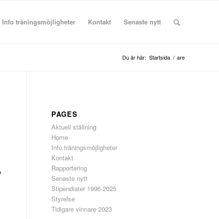
Info träningsmöjligheter
Kontakt
Senaste nytt
Du är här:
Startsida
/
are
PAGES
Aktuell ställning
Home
Info träningsmöjligheter
Kontakt
s
Rapportering
e
Senaste nytt
Stipendiater 1996-2025
s
Styrelse
Tidigare vinnare 2023