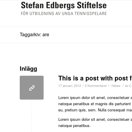
Taggarkiv: are
Inlägg
This is a post with post 
/
/
/
17 januari, 2012
0 Kommentarer
i
News
av
C
Lorem ipsum dolor sit amet, consectetuer 
natoque penatibus et magnis dis parturient
eu, pretium quis, sem. Nulla consequat ma
Lorem ipsum dolor sit amet, consectetuer 
natoque penatibus.