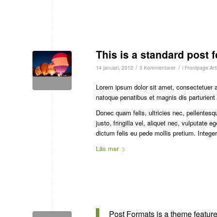
This is a standard post 
/
/
14 januari, 2012
0 Kommentarer
i
Frontpage Arti
Lorem ipsum dolor sit amet, consectetuer 
natoque penatibus et magnis dis parturient
Donec quam felis, ultricies nec, pellente
justo, fringilla vel, aliquet nec, vulputate 
dictum felis eu pede mollis pretium. Integ
Läs mer
Post Formats is a theme feature