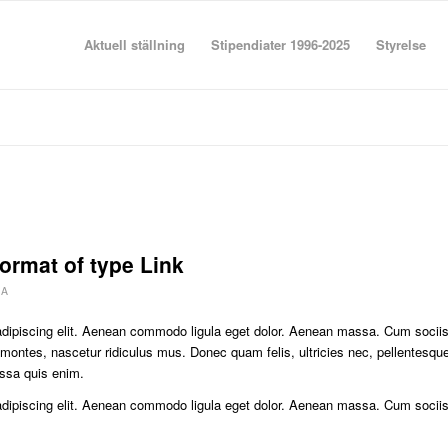
Aktuell ställning
Stipendiater 1996-2025
Styrelse
format of type Link
 A
adipiscing elit. Aenean commodo ligula eget dolor. Aenean massa. Cum socii
 montes, nascetur ridiculus mus. Donec quam felis, ultricies nec, pellentesqu
ssa quis enim.
adipiscing elit. Aenean commodo ligula eget dolor. Aenean massa. Cum socii