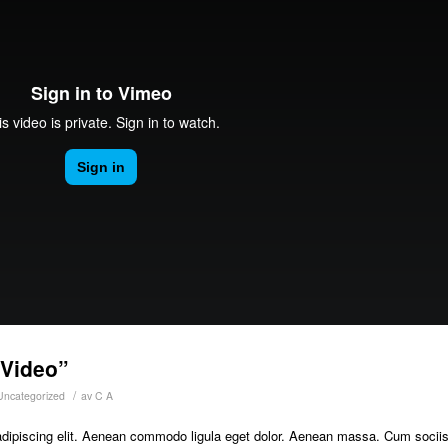
”Video”
/
Uncategorized
av
C A
adipiscing elit. Aenean commodo ligula eget dolor. Aenean massa. Cum socii