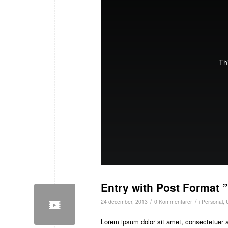
Entry with Post Format 
/
/
24 december, 2013
0 Kommentarer
i
Personal
,
Lorem ipsum dolor sit amet, consectetuer 