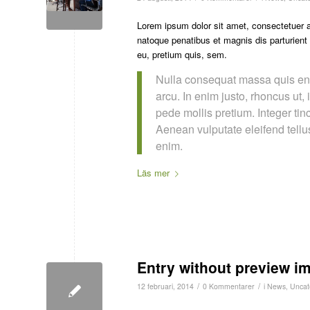
Lorem ipsum dolor sit amet, consectetuer 
natoque penatibus et magnis dis parturient
eu, pretium quis, sem.
Nulla consequat massa quis enim
arcu. In enim justo, rhoncus ut, 
pede mollis pretium. Integer t
Aenean vulputate eleifend tellus
enim.
Läs mer
Entry without preview i
/
/
12 februari, 2014
0 Kommentarer
i
News
,
Uncat