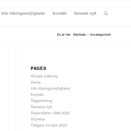
Info träningsmöjligheter
Kontakt
Senaste nytt
Du är här:
Startsida
/
Uncategorized
PAGES
Aktuell ställning
Home
Info träningsmöjligheter
Kontakt
Rapportering
Senaste nytt
Stipendiater 1996-2025
Styrelse
Tidigare vinnare 2023