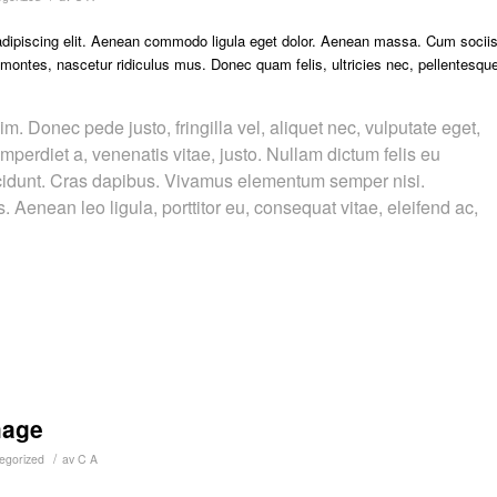
adipiscing elit. Aenean commodo ligula eget dolor. Aenean massa. Cum socii
 montes, nascetur ridiculus mus. Donec quam felis, ultricies nec, pellentesqu
. Donec pede justo, fringilla vel, aliquet nec, vulputate eget,
imperdiet a, venenatis vitae, justo. Nullam dictum felis eu
incidunt. Cras dapibus. Vivamus elementum semper nisi.
. Aenean leo ligula, porttitor eu, consequat vitae, eleifend ac,
mage
/
egorized
av
C A