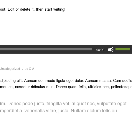
. Edit or delete it, then start writing!
00:00
/
Uncategorized
av
C A
adipiscing elit. Aenean commodo ligula eget dolor. Aenean massa. Cum socii
 montes, nascetur ridiculus mus. Donec quam felis, ultricies nec, pellentesqu
. Donec pede justo, fringilla vel, aliquet nec, vulputate eget,
imperdiet a, venenatis vitae, justo. Nullam dictum felis eu