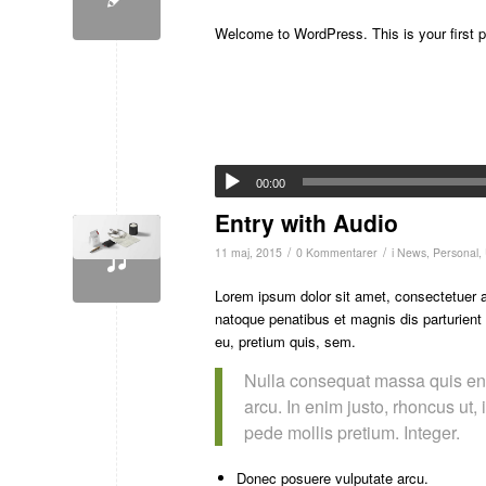
Welcome to WordPress. This is your first post
00:00
Entry with Audio
/
/
11 maj, 2015
0 Kommentarer
i
News
,
Personal
,
Lorem ipsum dolor sit amet, consectetuer 
natoque penatibus et magnis dis parturient
eu, pretium quis, sem.
Nulla consequat massa quis enim
arcu. In enim justo, rhoncus ut, 
pede mollis pretium. Integer.
Donec posuere vulputate arcu.