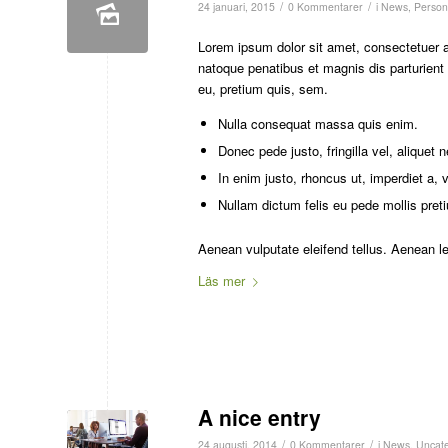
/
/
24 januari, 2015
0 Kommentarer
i
News
,
Person
Lorem ipsum dolor sit amet, consectetuer 
natoque penatibus et magnis dis parturient
eu, pretium quis, sem.
Nulla consequat massa quis enim.
Donec pede justo, fringilla vel, aliquet 
In enim justo, rhoncus ut, imperdiet a, v
Nullam dictum felis eu pede mollis pre
Aenean vulputate eleifend tellus. Aenean leo
Läs mer
A nice entry
/
/
24 augusti, 2014
0 Kommentarer
i
News
,
Uncate