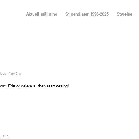
Aktuell ställning
Stipendiater 1996-2025
Styrelse
/
ized
av
C A
. Edit or delete it, then start writing!
av
C A