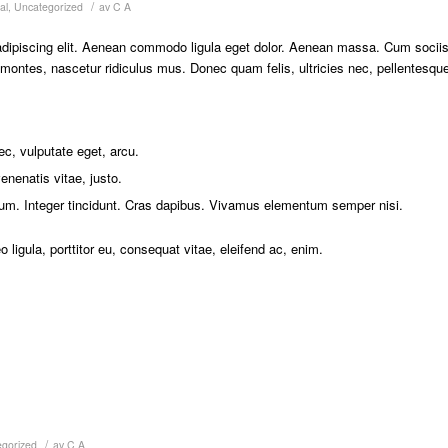
/
al
,
Uncategorized
av
C A
adipiscing elit. Aenean commodo ligula eget dolor. Aenean massa. Cum socii
 montes, nascetur ridiculus mus. Donec quam felis, ultricies nec, pellentesqu
nec, vulputate eget, arcu.
enenatis vitae, justo.
tium. Integer tincidunt. Cras dapibus. Vivamus elementum semper nisi.
 ligula, porttitor eu, consequat vitae, eleifend ac, enim.
/
gorized
av
C A