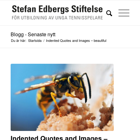
Blogg - Senaste nytt
Du är här:
Startsida
/
Indented Quotes and Images – beautiful
Indented Quotes and Images –