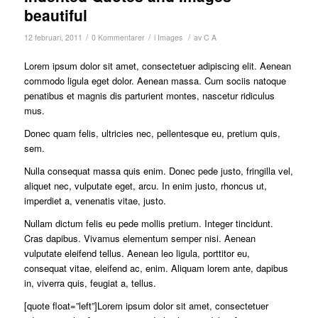
beautiful
/
/
/
12 februari, 2011
0 Kommentarer
i
Images
av
C A
Lorem ipsum dolor sit amet, consectetuer adipiscing elit. Aenean
commodo ligula eget dolor. Aenean massa. Cum sociis natoque
penatibus et magnis dis parturient montes, nascetur ridiculus
mus.
Donec quam felis, ultricies nec, pellentesque eu, pretium quis,
sem.
Nulla consequat massa quis enim. Donec pede justo, fringilla vel,
aliquet nec, vulputate eget, arcu. In enim justo, rhoncus ut,
imperdiet a, venenatis vitae, justo.
Nullam dictum felis eu pede mollis pretium. Integer tincidunt.
Cras dapibus. Vivamus elementum semper nisi. Aenean
vulputate eleifend tellus. Aenean leo ligula, porttitor eu,
consequat vitae, eleifend ac, enim. Aliquam lorem ante, dapibus
in, viverra quis, feugiat a, tellus.
[quote float=”left”]Lorem ipsum dolor sit amet, consectetuer