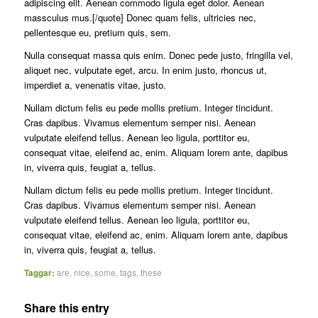
adipiscing elit. Aenean commodo ligula eget dolor. Aenean
massculus mus.[/quote] Donec quam felis, ultricies nec,
pellentesque eu, pretium quis, sem.
Nulla consequat massa quis enim. Donec pede justo, fringilla vel,
aliquet nec, vulputate eget, arcu. In enim justo, rhoncus ut,
imperdiet a, venenatis vitae, justo.
Nullam dictum felis eu pede mollis pretium. Integer tincidunt.
Cras dapibus. Vivamus elementum semper nisi. Aenean
vulputate eleifend tellus. Aenean leo ligula, porttitor eu,
consequat vitae, eleifend ac, enim. Aliquam lorem ante, dapibus
in, viverra quis, feugiat a, tellus.
Nullam dictum felis eu pede mollis pretium. Integer tincidunt.
Cras dapibus. Vivamus elementum semper nisi. Aenean
vulputate eleifend tellus. Aenean leo ligula, porttitor eu,
consequat vitae, eleifend ac, enim. Aliquam lorem ante, dapibus
in, viverra quis, feugiat a, tellus.
Taggar:
are
,
nice
,
some
,
tags
,
these
Share this entry