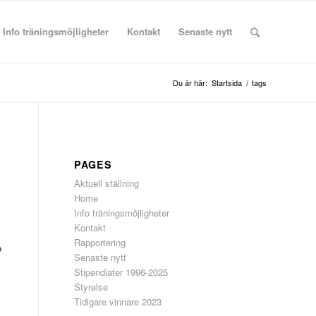
Info träningsmöjligheter
Kontakt
Senaste nytt
Du är här:
Startsida
/
tags
PAGES
Aktuell ställning
Home
Info träningsmöjligheter
Kontakt
s
Rapportering
e
Senaste nytt
Stipendiater 1996-2025
s
Styrelse
Tidigare vinnare 2023