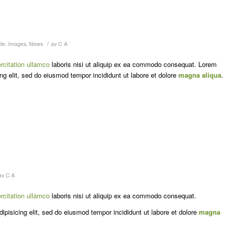
/
cle
,
Images
,
News
av
C A
rcitation ullamco
laboris nisi ut aliquip ex ea commodo consequat. Lorem
ng elit, sed do eiusmod tempor incididunt ut labore et dolore
magna aliqua
.
av
C A
rcitation ullamco
laboris nisi ut aliquip ex ea commodo consequat.
ipisicing elit, sed do eiusmod tempor incididunt ut labore et dolore
magna