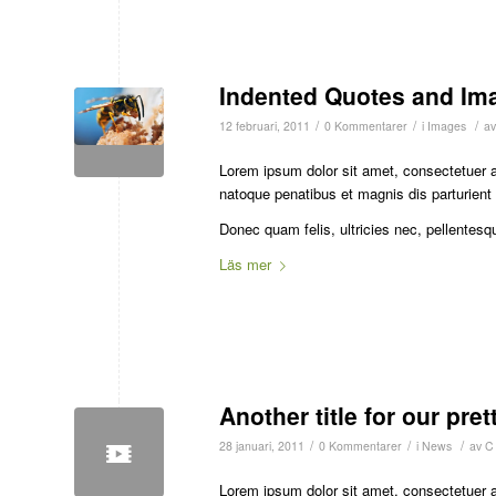
Indented Quotes and Ima
/
/
/
12 februari, 2011
0 Kommentarer
i
Images
a
Lorem ipsum dolor sit amet, consectetuer 
natoque penatibus et magnis dis parturient
Donec quam felis, ultricies nec, pellentesq
Läs mer
Another title for our pret
/
/
/
28 januari, 2011
0 Kommentarer
i
News
av
C
Lorem ipsum dolor sit amet, consectetuer 