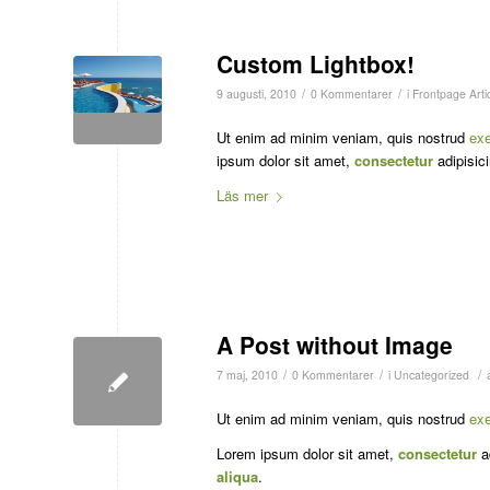
Custom Lightbox!
/
/
9 augusti, 2010
0 Kommentarer
i
Frontpage Arti
Ut enim ad minim veniam, quis nostrud
exe
ipsum dolor sit amet,
consectetur
adipisici
Läs mer
A Post without Image
/
/
/
7 maj, 2010
0 Kommentarer
i
Uncategorized
Ut enim ad minim veniam, quis nostrud
exe
Lorem ipsum dolor sit amet,
consectetur
ad
aliqua
.