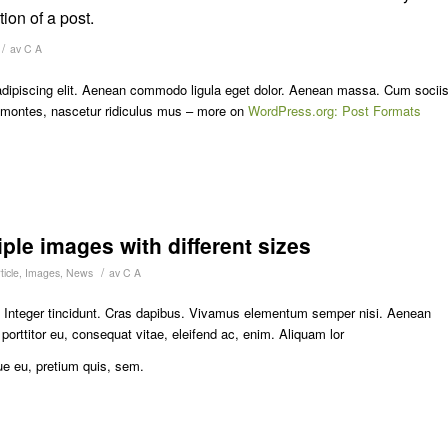
ion of a post.
/
av
C A
adipiscing elit. Aenean commodo ligula eget dolor. Aenean massa. Cum socii
t montes, nascetur ridiculus mus – more on
WordPress.org: Post Formats
iple images with different sizes
/
icle
,
Images
,
News
av
C A
m. Integer tincidunt. Cras dapibus. Vivamus elementum semper nisi. Aenean
 porttitor eu, consequat vitae, eleifend ac, enim. Aliquam lor
ue eu, pretium quis, sem.