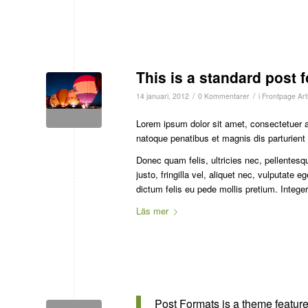
This is a standard post 
/
/
14 januari, 2012
0 Kommentarer
i
Frontpage Arti
Lorem ipsum dolor sit amet, consectetuer 
natoque penatibus et magnis dis parturient
Donec quam felis, ultricies nec, pellente
justo, fringilla vel, aliquet nec, vulputate 
dictum felis eu pede mollis pretium. Integ
Läs mer
Post Formats is a theme feature