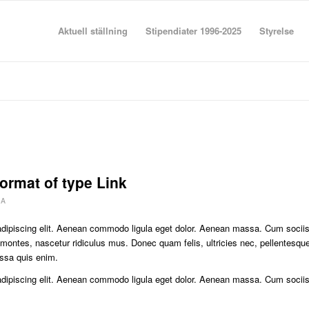
Aktuell ställning
Stipendiater 1996-2025
Styrelse
format of type Link
 A
adipiscing elit. Aenean commodo ligula eget dolor. Aenean massa. Cum socii
 montes, nascetur ridiculus mus. Donec quam felis, ultricies nec, pellentesqu
ssa quis enim.
adipiscing elit. Aenean commodo ligula eget dolor. Aenean massa. Cum socii