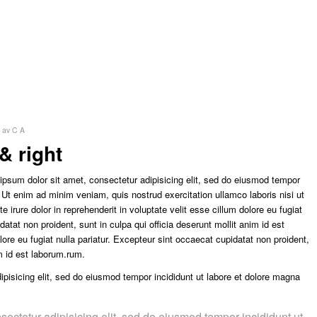
av
C A
& right
ipsum dolor sit amet, consectetur adipisicing elit, sed do eiusmod tempor
. Ut enim ad minim veniam, quis nostrud exercitation ullamco laboris nisi ut
irure dolor in reprehenderit in voluptate velit esse cillum dolore eu fugiat
datat non proident, sunt in culpa qui officia deserunt mollit anim id est
olore eu fugiat nulla pariatur. Excepteur sint occaecat cupidatat non proident,
im id est laborum.rum.
pisicing elit, sed do eiusmod tempor incididunt ut labore et dolore magna
sectetur adipisicing elit, sed do eiusmod tempor incididunt ut