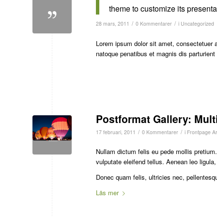
theme to customize its presentat
/
/
28 mars, 2011
0 Kommentarer
i
Uncategorized
Lorem ipsum dolor sit amet, consectetuer 
natoque penatibus et magnis dis parturien
Postformat Gallery: Mult
/
/
17 februari, 2011
0 Kommentarer
i
Frontpage Art
Nullam dictum felis eu pede mollis pretiu
vulputate eleifend tellus. Aenean leo ligula,
Donec quam felis, ultricies nec, pellentesq
Läs mer