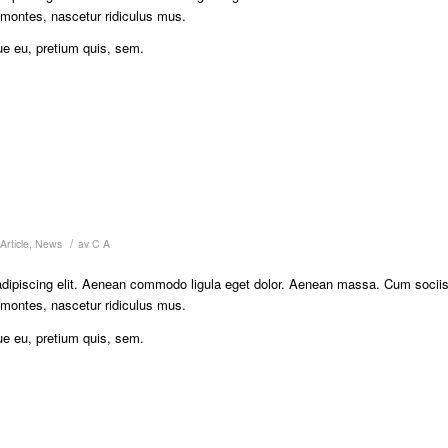
 montes, nascetur ridiculus mus.
ue eu, pretium quis, sem.
/
Article
,
News
av
C A
adipiscing elit. Aenean commodo ligula eget dolor. Aenean massa. Cum socii
 montes, nascetur ridiculus mus.
ue eu, pretium quis, sem.