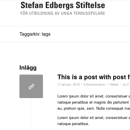
Taggarkiv: tags
Inlägg
This is a post with post 
/
/
/
17 januari, 2012
0 Kommentarer
i
News
av
C
Lorem ipsum dolor sit amet, consectetuer 
natoque penatibus et magnis dis parturient
eu, pretium quis, sem. Nulla consequat ma
Lorem ipsum dolor sit amet, consectetuer 
natoque penatibus.