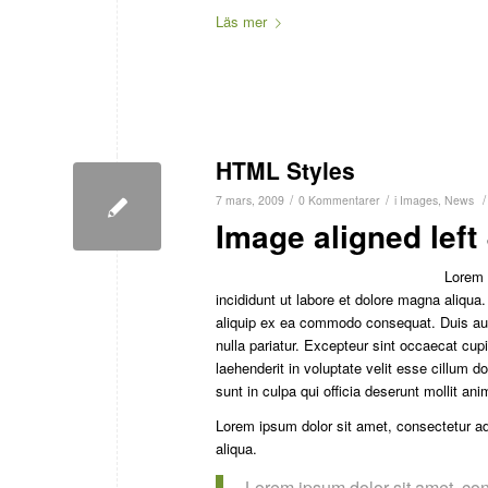
Läs mer
HTML Styles
/
/
/
7 mars, 2009
0 Kommentarer
i
Images
,
News
Image aligned left 
Lorem 
incididunt ut labore et dolore magna aliqua
aliquip ex ea commodo consequat. Duis aute 
nulla pariatur. Excepteur sint occaecat cupi
laehenderit in voluptate velit esse cillum d
sunt in culpa qui officia deserunt mollit an
Lorem ipsum dolor sit amet, consectetur adi
aliqua.
Lorem ipsum dolor sit amet, con