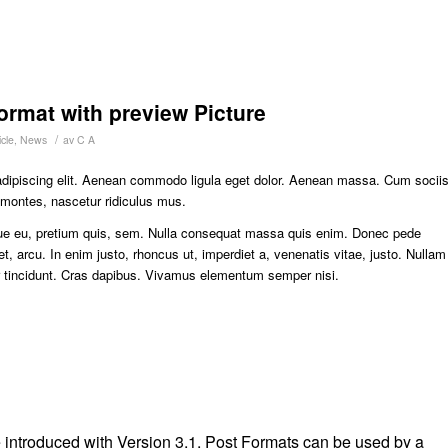
format with preview Picture
/
cle
,
News
av
C A
adipiscing elit. Aenean commodo ligula eget dolor. Aenean massa. Cum socii
 montes, nascetur ridiculus mus.
sque eu, pretium quis, sem. Nulla consequat massa quis enim. Donec pede
eget, arcu. In enim justo, rhoncus ut, imperdiet a, venenatis vitae, justo. Nullam
er tincidunt. Cras dapibus. Vivamus elementum semper nisi.
 introduced with Version 3.1. Post Formats can be used by a