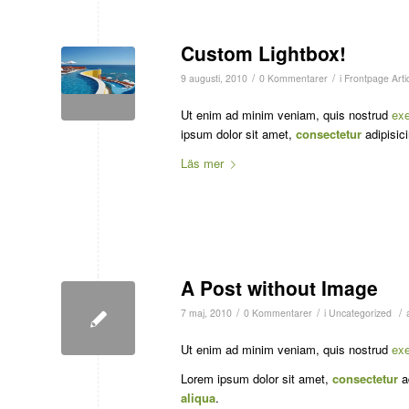
Custom Lightbox!
/
/
9 augusti, 2010
0 Kommentarer
i
Frontpage Arti
Ut enim ad minim veniam, quis nostrud
exe
ipsum dolor sit amet,
consectetur
adipisici
Läs mer
A Post without Image
/
/
/
7 maj, 2010
0 Kommentarer
i
Uncategorized
Ut enim ad minim veniam, quis nostrud
exe
Lorem ipsum dolor sit amet,
consectetur
ad
aliqua
.