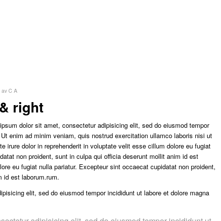
av
C A
& right
ipsum dolor sit amet, consectetur adipisicing elit, sed do eiusmod tempor
. Ut enim ad minim veniam, quis nostrud exercitation ullamco laboris nisi ut
irure dolor in reprehenderit in voluptate velit esse cillum dolore eu fugiat
datat non proident, sunt in culpa qui officia deserunt mollit anim id est
olore eu fugiat nulla pariatur. Excepteur sint occaecat cupidatat non proident,
im id est laborum.rum.
pisicing elit, sed do eiusmod tempor incididunt ut labore et dolore magna
sectetur adipisicing elit, sed do eiusmod tempor incididunt ut