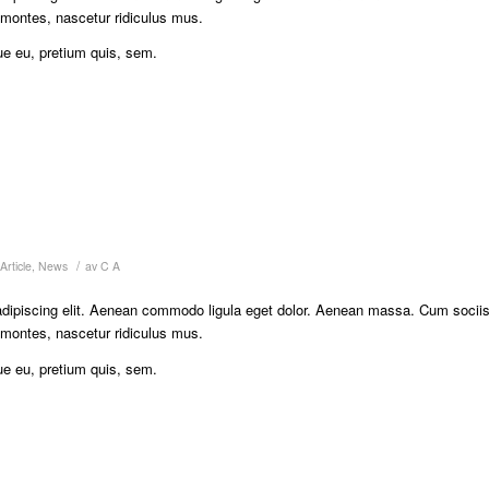
 montes, nascetur ridiculus mus.
ue eu, pretium quis, sem.
/
Article
,
News
av
C A
adipiscing elit. Aenean commodo ligula eget dolor. Aenean massa. Cum socii
 montes, nascetur ridiculus mus.
ue eu, pretium quis, sem.