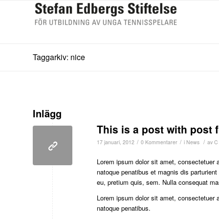
Taggarkiv: nice
Inlägg
This is a post with post 
/
/
/
17 januari, 2012
0 Kommentarer
i
News
av
C
Lorem ipsum dolor sit amet, consectetuer 
natoque penatibus et magnis dis parturient
eu, pretium quis, sem. Nulla consequat ma
Lorem ipsum dolor sit amet, consectetuer 
natoque penatibus.