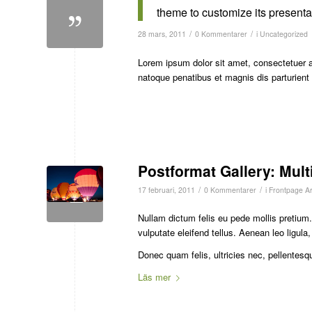
theme to customize its presentat
/
/
28 mars, 2011
0 Kommentarer
i
Uncategorized
Lorem ipsum dolor sit amet, consectetuer 
natoque penatibus et magnis dis parturien
Postformat Gallery: Mult
/
/
17 februari, 2011
0 Kommentarer
i
Frontpage Art
Nullam dictum felis eu pede mollis pretiu
vulputate eleifend tellus. Aenean leo ligula,
Donec quam felis, ultricies nec, pellentesq
Läs mer