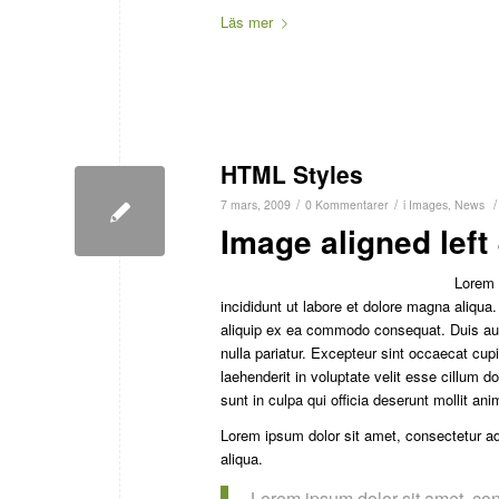
Läs mer
HTML Styles
/
/
/
7 mars, 2009
0 Kommentarer
i
Images
,
News
Image aligned left 
Lorem 
incididunt ut labore et dolore magna aliqua
aliquip ex ea commodo consequat. Duis aute 
nulla pariatur. Excepteur sint occaecat cupi
laehenderit in voluptate velit esse cillum d
sunt in culpa qui officia deserunt mollit an
Lorem ipsum dolor sit amet, consectetur adi
aliqua.
Lorem ipsum dolor sit amet, con