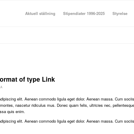
Aktuell ställning
Stipendiater 1996-2025
Styrelse
format of type Link
 A
adipiscing elit. Aenean commodo ligula eget dolor. Aenean massa. Cum socii
 montes, nascetur ridiculus mus. Donec quam felis, ultricies nec, pellentesqu
ssa quis enim.
adipiscing elit. Aenean commodo ligula eget dolor. Aenean massa. Cum socii