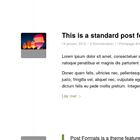
This is a standard post 
/
/
14 januari, 2012
0 Kommentarer
i
Frontpage Arti
Lorem ipsum dolor sit amet, consectetuer 
natoque penatibus et magnis dis parturient
Donec quam felis, ultricies nec, pellente
justo, fringilla vel, aliquet nec, vulputate 
dictum felis eu pede mollis pretium. Integ
Läs mer
Post Formats is a theme feature