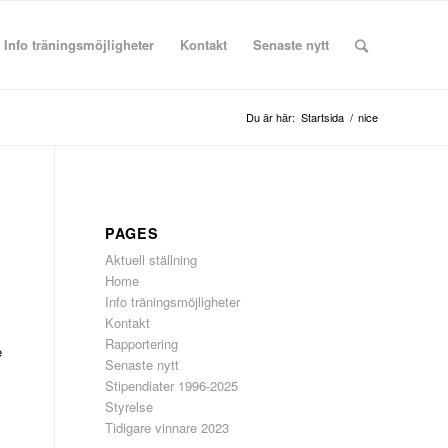
Info träningsmöjligheter
Kontakt
Senaste nytt
Du är här:
Startsida
/
nice
PAGES
Aktuell ställning
Home
Info träningsmöjligheter
Kontakt
s
Rapportering
e
Senaste nytt
Stipendiater 1996-2025
s
Styrelse
Tidigare vinnare 2023