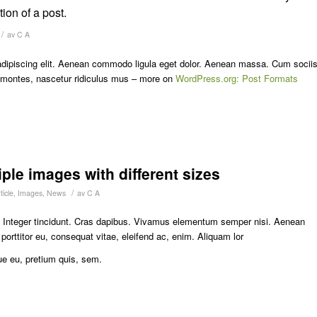
ion of a post.
/
av
C A
adipiscing elit. Aenean commodo ligula eget dolor. Aenean massa. Cum socii
t montes, nascetur ridiculus mus – more on
WordPress.org: Post Formats
iple images with different sizes
/
icle
,
Images
,
News
av
C A
m. Integer tincidunt. Cras dapibus. Vivamus elementum semper nisi. Aenean
 porttitor eu, consequat vitae, eleifend ac, enim. Aliquam lor
ue eu, pretium quis, sem.