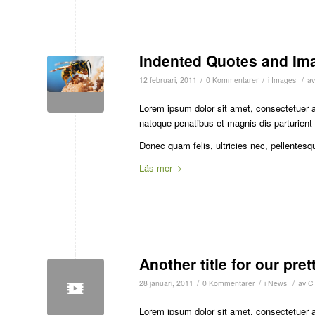
Indented Quotes and Ima
/
/
/
12 februari, 2011
0 Kommentarer
i
Images
a
Lorem ipsum dolor sit amet, consectetuer 
natoque penatibus et magnis dis parturient
Donec quam felis, ultricies nec, pellentesq
Läs mer
Another title for our pret
/
/
/
28 januari, 2011
0 Kommentarer
i
News
av
C
Lorem ipsum dolor sit amet, consectetuer 