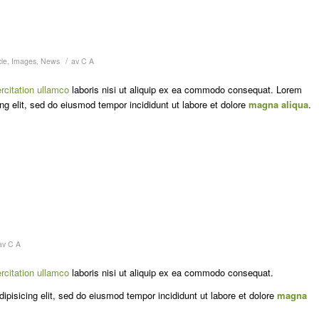
/
cle
,
Images
,
News
av
C A
rcitation ullamco
laboris nisi ut aliquip ex ea commodo consequat. Lorem
ng elit, sed do eiusmod tempor incididunt ut labore et dolore
magna aliqua
.
av
C A
rcitation ullamco
laboris nisi ut aliquip ex ea commodo consequat.
ipisicing elit, sed do eiusmod tempor incididunt ut labore et dolore
magna