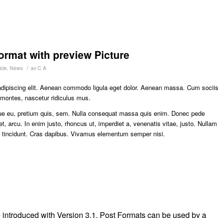
format with preview Picture
/
cle
,
News
av
C A
adipiscing elit. Aenean commodo ligula eget dolor. Aenean massa. Cum socii
 montes, nascetur ridiculus mus.
sque eu, pretium quis, sem. Nulla consequat massa quis enim. Donec pede
eget, arcu. In enim justo, rhoncus ut, imperdiet a, venenatis vitae, justo. Nullam
er tincidunt. Cras dapibus. Vivamus elementum semper nisi.
 introduced with Version 3.1. Post Formats can be used by a