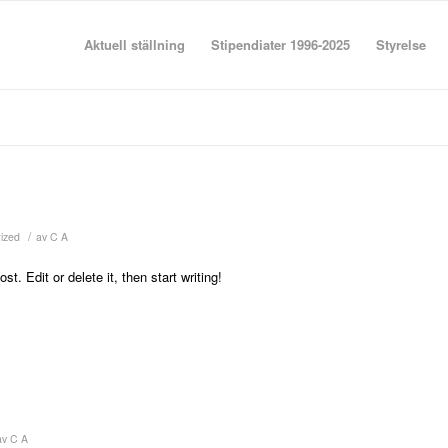
Aktuell ställning
Stipendiater 1996-2025
Styrelse
/
ized
av
C A
. Edit or delete it, then start writing!
av
C A